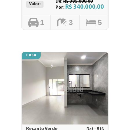
Dê:
R$ 385.000,00
Valor:
R$ 340.000,00
Por:
1
3
5
CASA
Recanto Verde
Ref.: 516