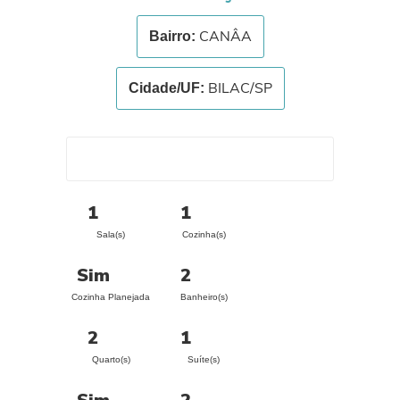
CANÂA
Bairro:
BILAC/SP
Cidade/UF:
1
1
Sala(s)
Cozinha(s)
Sim
2
Cozinha Planejada
Banheiro(s)
2
1
Quarto(s)
Suíte(s)