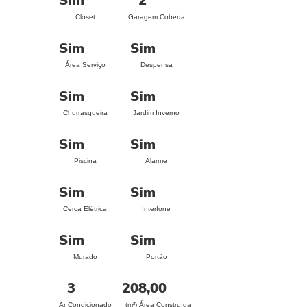
Sim
2
Closet
Garagem Coberta
Sim
Sim
Área Serviço
Despensa
Sim
Sim
Churrasqueira
Jardim Inverno
Sim
Sim
Piscina
Alarme
Sim
Sim
Cerca Elétrica
Interfone
Sim
Sim
Murado
Portão
3
208,00
Ar Condicionado
(m²) Área Construída