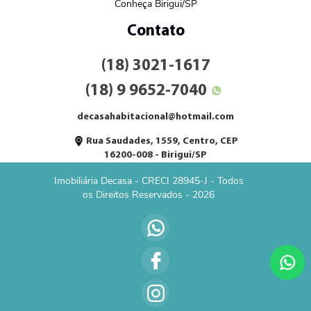
Conheça Birigui/SP
Contato
(18) 3021-1617
(18) 9 9652-7040
decasahabitacional@hotmail.com
Rua Saudades, 1559, Centro, CEP
16200-008 - Birigui/SP
Imobiliária Decasa - CRECI 28945-J - Todos
os Direitos Reservados - 2026