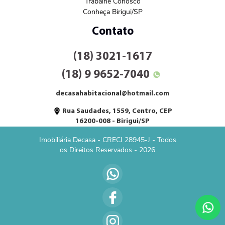
Trabalhe Conosco
Conheça Birigui/SP
Contato
(18) 3021-1617
(18) 9 9652-7040
decasahabitacional@hotmail.com
Rua Saudades, 1559, Centro, CEP
16200-008 - Birigui/SP
Imobiliária Decasa - CRECI 28945-J - Todos
os Direitos Reservados - 2026