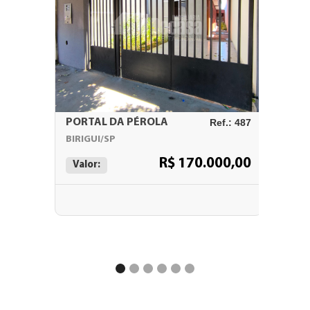
PORTAL DA PÉROLA
Ref.: 487
RESIDE
BIRIGUI/SP
BIRIGUI
R$ 170.000,00
Valor:
Valor: