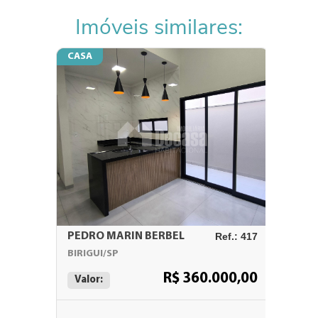
Imóveis similares:
CASA
CASA
PEDRO MARIN BERBEL
Ref.: 417
VALE D
BIRIGUI/SP
BIRIGUI
R$ 360.000,00
Valor:
Valor: