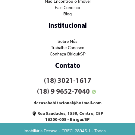
Não Encontrou o Imóvel
Fale Conosco
Blog
Institucional
Sobre Nós
Trabalhe Conosco
Conheça Birigui/SP
Contato
(18) 3021-1617
(18) 9 9652-7040
decasahabitacional@hotmail.com
Rua Saudades, 1559, Centro, CEP
16200-008 - Birigui/SP
Imobiliária Decasa - CRECI 28945-J - Todos