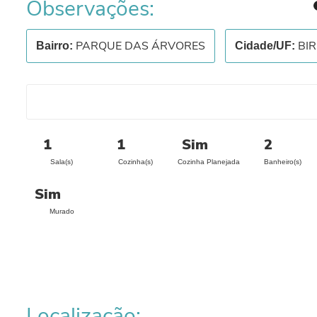
Observações:
PARQUE DAS ÁRVORES
BIR
Bairro:
Cidade/UF:
1
1
Sim
2
Sala(s)
Cozinha(s)
Cozinha Planejada
Banheiro(s)
Sim
Murado
Localização: