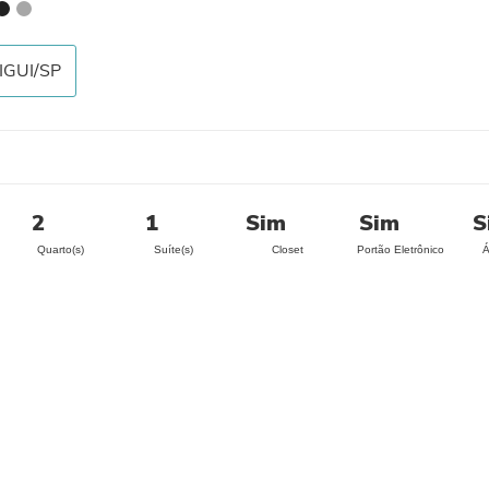
IGUI/SP
2
1
Sim
Sim
S
Quarto(s)
Suíte(s)
Closet
Portão Eletrônico
Á