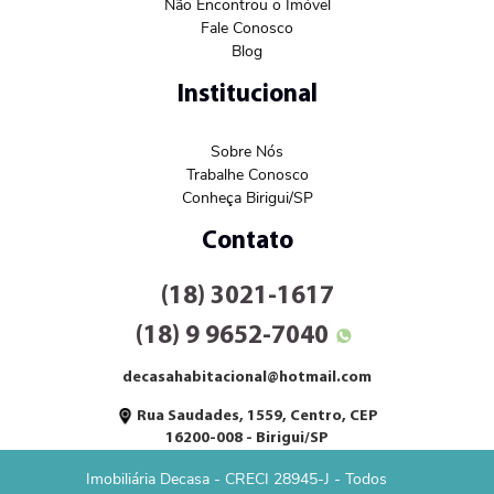
Não Encontrou o Imóvel
Fale Conosco
Blog
Institucional
Sobre Nós
Trabalhe Conosco
Conheça Birigui/SP
Contato
(18) 3021-1617
(18) 9 9652-7040
decasahabitacional@hotmail.com
Rua Saudades, 1559, Centro, CEP
16200-008 - Birigui/SP
Imobiliária Decasa - CRECI 28945-J - Todos