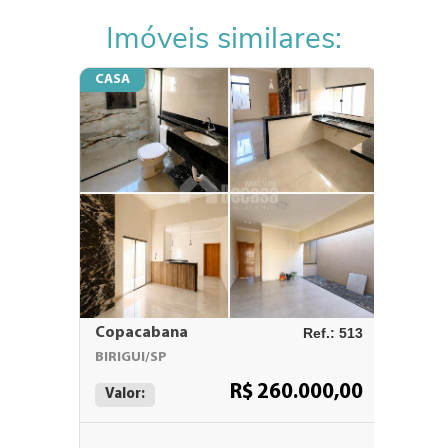
Imóveis similares:
CASA
CASA
Copacabana
Ref.: 513
VALE D
BIRIGUI/SP
BIRIGUI
R$ 260.000,00
Valor:
Valor: