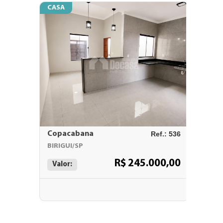
CASA
CASA
Copacabana
Ref.: 536
ACAPU
BIRIGUI/SP
BIRIGUI
R$ 245.000,00
Valor:
Valor: