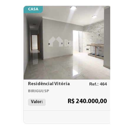
CASA
CASA
Residêncial Vitória
Ref.: 464
RESIDE
BIRIGUI/SP
BIRIGUI
R$ 240.000,00
Valor:
Valor: