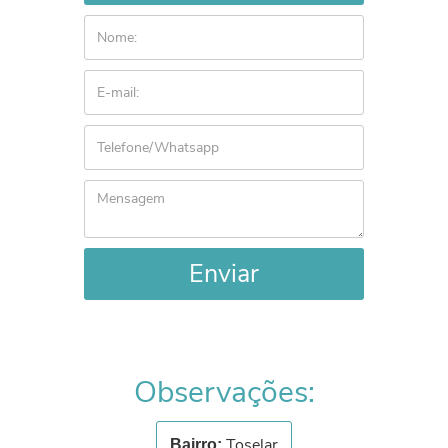
Enviar
Observações:
Toselar
Bairro: