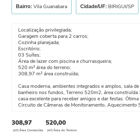
Vila Guanabara
BIRIGUI/SP
Bairro:
Cidade/UF:
Localização privilegiada;
Garagem coberta para 2 carros;
Cozinha planejada;
Escritório;
03 Suítes;
Área de lazer com piscina e churrasqueira;
520 m² área do terreno;
308,97 m² área construída;
Casa moderna, ambientes integrados e amplos, sala de TV
banheiro nos fundos, Terreno 520m2, área construída 
casa excelente para receber amigos e dar festas. Ótima 
Circuito de Câmeras de Monitoramento, Aquecimento Sol
308,97
520,00
(m²) Área Construída
(m²) Área do Terreno