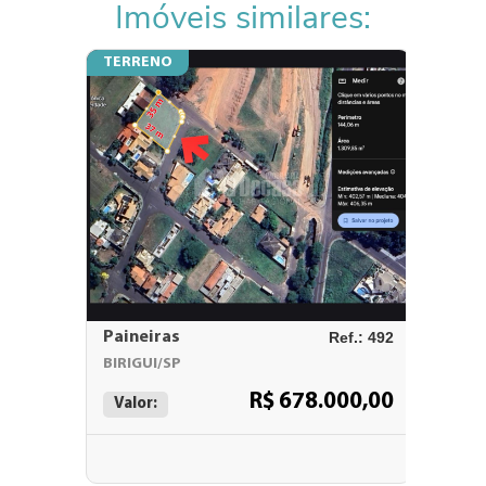
Imóveis similares:
TERRENO
TERRE
Paineiras
Ref.: 492
SILVAR
BIRIGUI/SP
BIRIGUI
R$ 678.000,00
Valor:
Valor: