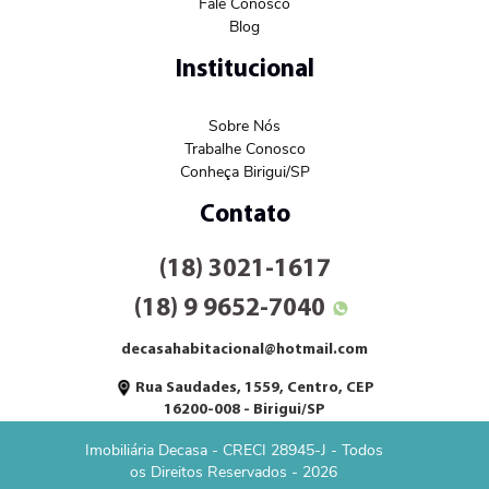
Fale Conosco
Blog
Institucional
Sobre Nós
Trabalhe Conosco
Conheça Birigui/SP
Contato
(18) 3021-1617
(18) 9 9652-7040
decasahabitacional@hotmail.com
Rua Saudades, 1559, Centro, CEP
16200-008 - Birigui/SP
Imobiliária Decasa - CRECI 28945-J - Todos
os Direitos Reservados - 2026