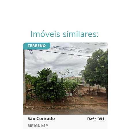
Imóveis similares:
TERRENO
TERRE
São Conrado
Ref.: 391
Villag
BIRIGUI/SP
BIRIGUI