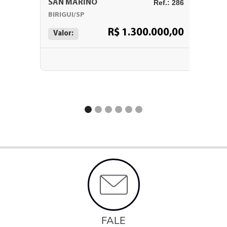
SAN MARINO
Ref.: 286
CAMIN
BIRIGUI/SP
BURITA
R$ 1.300.000,00
Valor:
Valor:
FALE